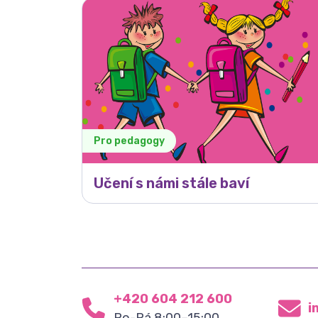
Pro pedagogy
Učení s námi stále baví
+420 604 212 600
i
Po-Pá 8:00–15:00