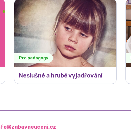
Pro pedagogy
Neslušné a hrubé vyjadřování
nfo@zabavneuceni.cz