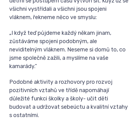
dětmi se postupem času vytvoří síť. Když už se
všichni vystřídali a všichni jsou spojeni
vláknem, řekneme něco ve smyslu:
„I když teď půjdeme každý někam jinam,
zůstáváme spojeni podobným, ale
neviditelným vláknem. Neseme si domů to, co
jsme společně zažili, a myslíme na vaše
kamarády.“
Podobné aktivity a rozhovory pro rozvoj
pozitivních vztahů ve třídě napomáhají
důležité funkci školky a školy- učit děti
budovat a udržovat sebeúctu a kvalitní vztahy
s ostatními.