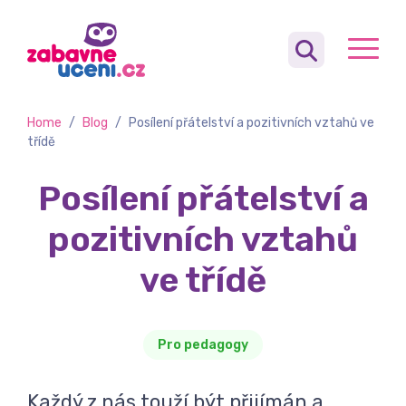
Home
/
Blog
/
Posílení přátelství a pozitivních vztahů ve
třídě
Posílení přátelství a
pozitivních vztahů
ve třídě
Pro pedagogy
Každý z nás touží být přijímán a