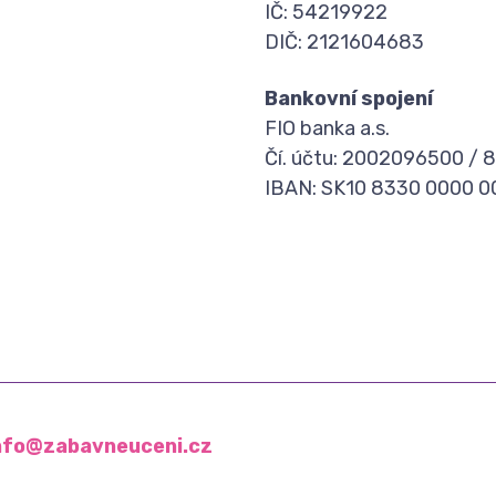
IČ: 54219922
DIČ: 2121604683
Bankovní spojení
FIO banka a.s.
Čí. účtu: 2002096500 / 
IBAN: SK10 8330 0000 
nfo@zabavneuceni.cz