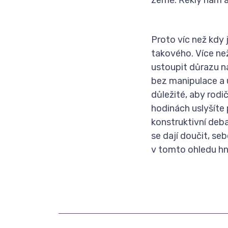
Proto víc než kdy 
takového. Více než
ustoupit důrazu n
bez manipulace a 
důležité, aby rodi
hodinách uslyšíte
konstruktivní deb
se dají doučit, s
v tomto ohledu hn