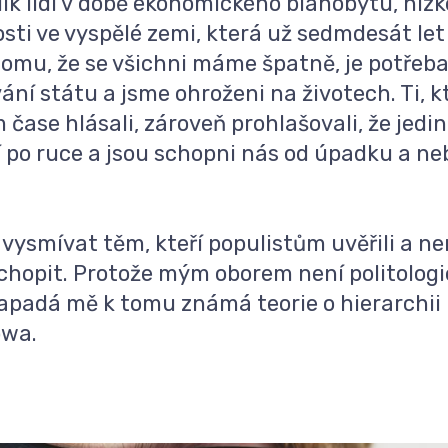
olik lidí v době ekonomického blahobytu, nízk
ti ve vyspělé zemi, která už sedmdesát le
 tomu, že se všichni máme špatně, je potřeb
ní státu a jsme ohroženi na životech. Ti, kt
 čase hlásali, zároveň prohlašovali, že jedin
 po ruce a jsou schopni nás od úpadku a ne
vysmívat těm, kteří populistům uvěřili a ne
ochopit. Protože mým oborem není politologie
apadá mě k tomu známá teorie o hierarchii 
owa.