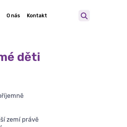
O nás
Kontakt
mé děti
epříjemně
aší zemí právě