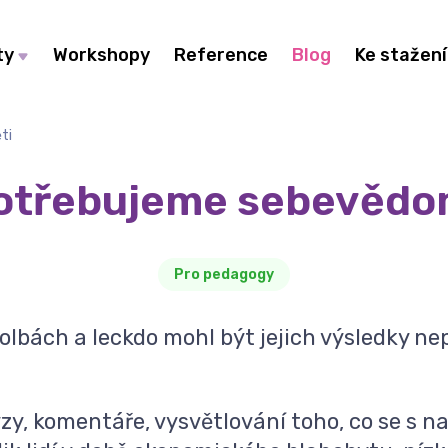
ty
Workshopy
Reference
Blog
Ke stažení
ti
otřebujeme sebevědo
Pro pedagogy
volbách a leckdo mohl být jejich výsledky n
zy, komentáře, vysvětlování toho, co se s n