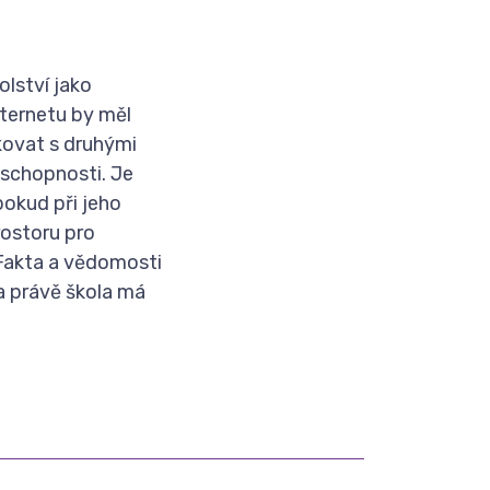
olství jako
nternetu by měl
kovat s druhými
 schopnosti. Je
pokud při jeho
rostoru pro
 Fakta a vědomosti
a právě škola má