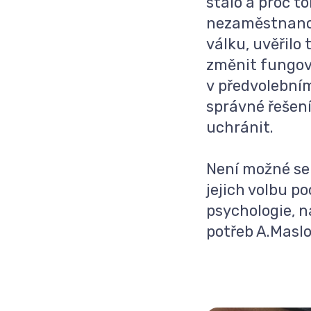
stalo a proč t
nezaměstnanos
válku, uvěřilo
změnit fungová
v předvolebním
správné řešení
uchránit.
Není možné se 
jejich volbu p
psychologie, n
potřeb A.Masl