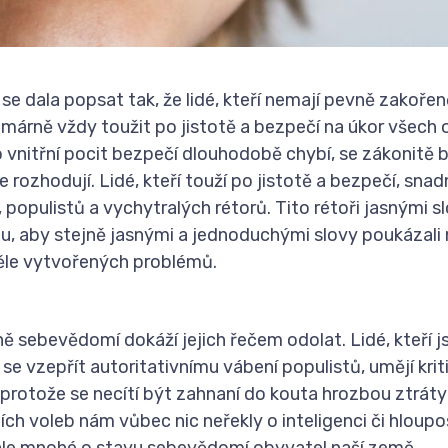
se dala popsat tak, že lidé, kteří nemají pevně zakořen
márně vždy toužit po jistotě a bezpečí na úkor všech 
 vnitřní pocit bezpečí dlouhodobě chybí, se zákonitě bo
 se rozhodují. Lidé, kteří touží po jistotě a bezpečí, sn
opulistů a vychytralých rétorů. Tito rétoři jasnými sl
du, aby stejně jasnými a jednoduchými slovy poukázali 
měle vytvořených problémů.
ně sebevědomí dokáží jejich řečem odolat. Lidé, kteří 
e vzepřít autoritativnímu vábení populistů, umějí krit
, protože se necítí být zahnaní do kouta hrozbou ztráty
ích voleb nám vůbec nic neřekly o inteligenci či hloupo
ale mnohé o stavu sebevědomí obyvatel naší země.