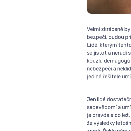
Velmi zkráceně by 
bezpečí, budou pri
Lidé, kterým tento
se jistot a neradi
kouzlu demagogů, p
nebezpečí a nekli
jediné řešitele u
Jen lidé dostateč
sebevědomí a umí s
je pravda a co lež
že výsledky letošn
země. Řekly nám 