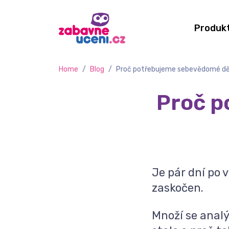
Produk
Home
/
Blog
/
Proč potřebujeme sebevědomé dě
Proč p
Je pár dní po 
zaskočen.
Množí se analý