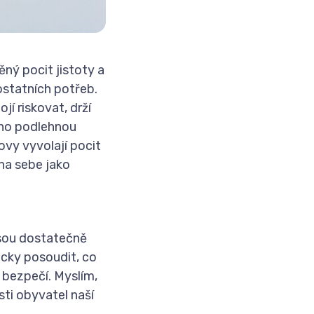
ěný pocit jistoty a
ostatních potřeb.
jí riskovat, drží
adno podlehnou
ovy vyvolají pocit
na sebe jako
jsou dostatečně
icky posoudit, co
 bezpečí. Myslím,
sti obyvatel naší