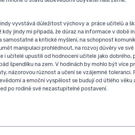
jindy vyvstává důležitost výchovy a práce učitelů a šk
 kdy jindy mi připadá, že důraz na informace v době i
a samostatné a kritické myšlení, na schopnost komuni
umět manipulaci prohlédnout, na rozvoj důvěry ve své
če i učitelé upustili od hodnocení učitele jako dobrého, 
 pád špendlíku na zem. V hodinách by mohlo být více p
aty, názorovou různost a učení se vzájemné toleranci.
ebevědomí a emoční vyspělost se budují od útlého věku 
ed po rodině své nezastupitelné postavení.