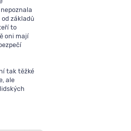
é
t nepoznala
a od základů
eří to
ě oni mají
bezpečí
ní tak těžké
, ale
lidských