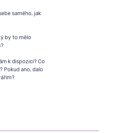
 sebe samého, jak
ký by to mělo
á?
mám k dispozici? Co
h? Pokud ano, dalo
vářím?