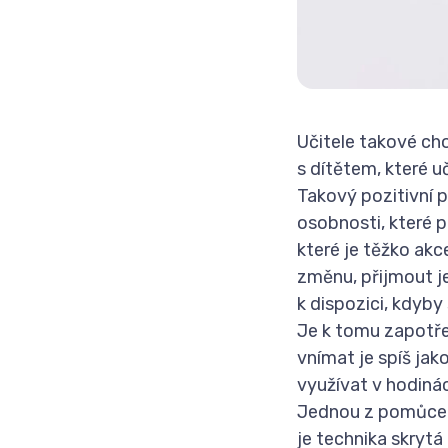
Učitele takové cho
s dítětem, které u
Takový pozitivní p
osobnosti, které p
které je těžko ak
změnu, přijmout je
k dispozici, kdyby
Je k tomu zapotře
vnímat je spíš ja
využívat v hodiná
Jednou z pomůcek 
je technika skry