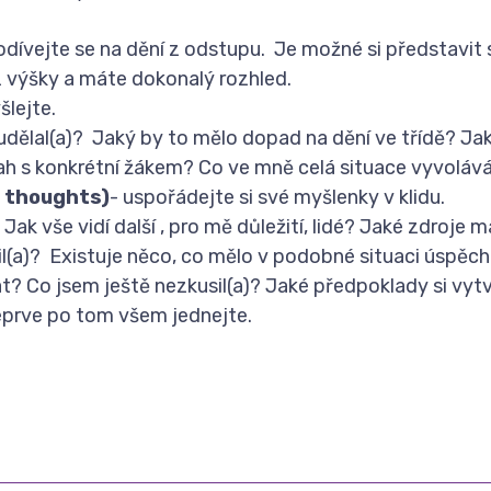
dívejte se na dění z odstupu. Je možné si představit
z výšky a máte dokonalý rozhled.
lejte.
udělal(a)? Jaký by to mělo dopad na dění ve třídě? Ja
h s konkrétní žákem? Co ve mně celá situace vyvoláv
r thoughts)
- uspořádejte si své myšlenky v klidu.
Jak vše vidí další , pro mě důležití, lidé? Jaké zdroje 
il(a)? Existuje něco, co mělo v podobné situaci úspěc
t? Co jsem ještě nezkusil(a)? Jaké předpoklady si vyt
eprve po tom všem jednejte.