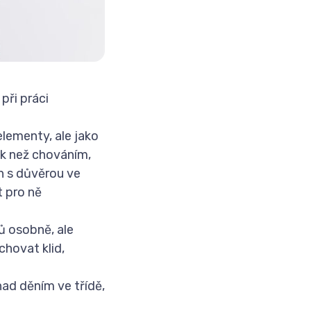
při práci
elementy, ale jako
ak než chováním,
h s důvěrou ve
t pro ně
ů osobně, ale
hovat klid,
ad děním ve třídě,