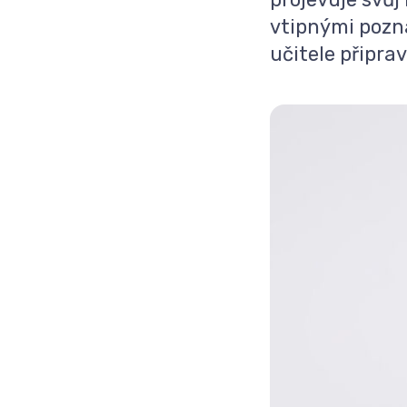
vtipnými pozn
učitele připrav