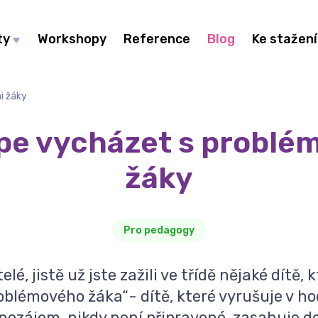
ty
Workshopy
Reference
Blog
Ke stažení
i žáky
épe vycházet s problé
žáky
Pro pedagogy
elé, jistě už jste zažili ve třídě nějaké dítě, 
roblémového žáka“- dítě, které vyrušuje v ho
 nezájem, nikdy není připravené, zasahuje d