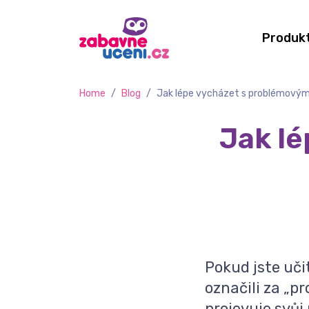
Produk
Home
/
Blog
/
Jak lépe vycházet s problémovým
Jak l
Pokud jste učit
označili za „p
projevuje svůj