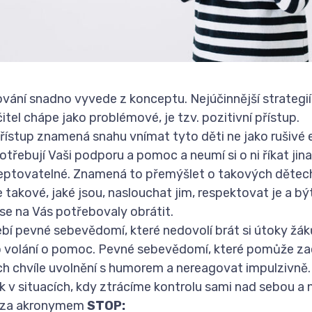
vání snadno vyvede z konceptu. Nejúčinnější strategií 
čitel chápe jako problémové, je tzv. pozitivní přístup.
řístup znamená snahu vnímat tyto děti ne jako rušivé 
otřebují Vaši podporu a pomoc a neumí si o ni říkat jin
ceptovatelné. Znamená to přemýšlet o takových dětec
 takové, jaké jsou, naslouchat jim, respektovat je a bý
 se na Vás potřebovaly obrátit.
bí pevné sebevědomí, které nedovolí brát si útoky žák
ko volání o pomoc. Pevné sebevědomí, které pomůže zac
ch chvíle uvolnění s humorem a nereagovat impulzivně.
v situacích, kdy ztrácíme kontrolu sami nad sebou a n
tá za akronymem
STOP: