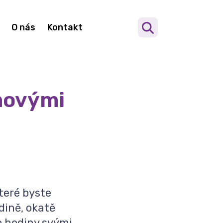
O nás
Kontakt
movými
které byste
dině, okatě
o hodiny svými