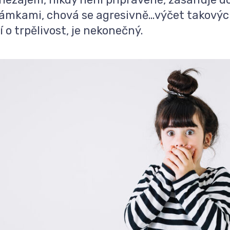
ámkami, chová se agresivně…výčet takových 
í o trpělivost, je nekonečný.