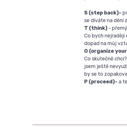
S (step back)-
po
se díváte na dění 
T (think)
- přemýš
Co bych nejraději 
dopad na můj vzta
O
(organize you
Co skutečně chci? 
jsem ještě nevyuž
by se to zopakova
P (proceed)-
a t