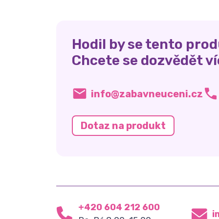
Hodil by se tento prod
Chcete se dozvědět ví
info@zabavneuceni.cz
Dotaz na produkt
+420 604 212 600
i