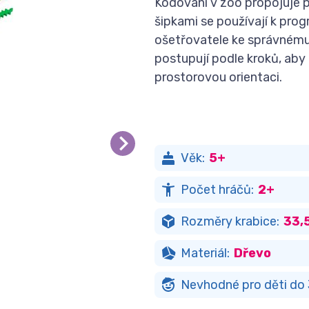
Kódování v zoo propojuje p
šipkami se používají k pro
ošetřovatele ke správnému z
postupují podle kroků, aby 
prostorovou orientaci.
Věk:
5+
Počet hráčů:
2+
Rozměry krabice:
33,5
Materiál:
Dřevo
Nevhodné pro děti do 3