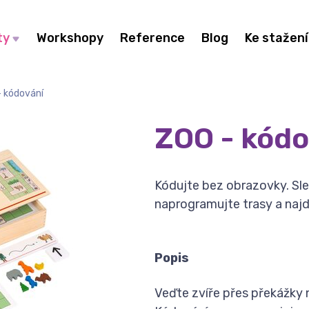
ty
Workshopy
Reference
Blog
Ke stažení
 kódování
ZOO - kódo
Kódujte bez obrazovky. Sle
naprogramujte trasy a najd
Popis
Veďte zvíře přes překážky 