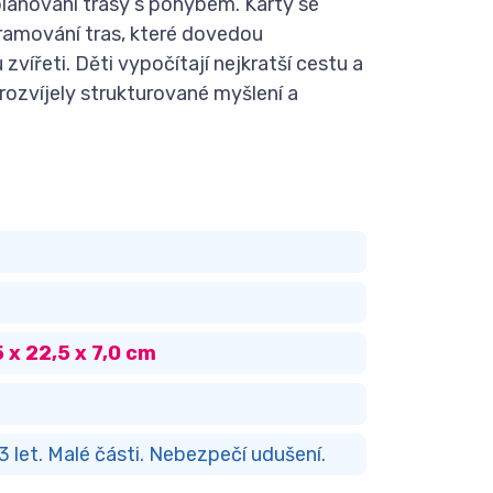
lánování trasy s pohybem. Karty se
gramování tras, které dovedou
vířeti. Děti vypočítají nejkratší cestu a
rozvíjely strukturované myšlení a
 x 22,5 x 7,0 cm
 let. Malé části. Nebezpečí udušení.