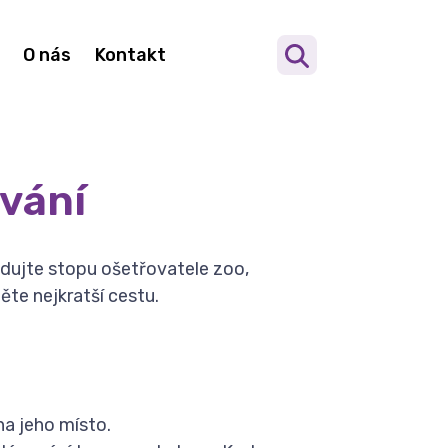
O nás
Kontakt
vání
dujte stopu ošetřovatele zoo,
ěte nejkratší cestu.
na jeho místo.