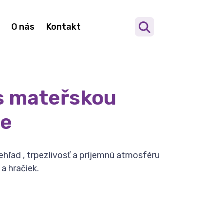
O nás
Kontakt
 s mateřskou
ce
ehľad , trpezlivosť a príjemnú atmosféru
a hračiek.