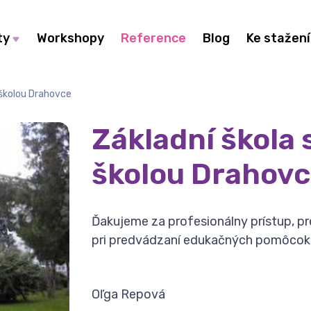
ty
Workshopy
Reference
Blog
Ke stažení
 školou Drahovce
Základní škola
školou Drahov
Ďakujeme za profesionálny prístup, pr
pri predvádzaní edukačných pomôcok 
Oľga Repová