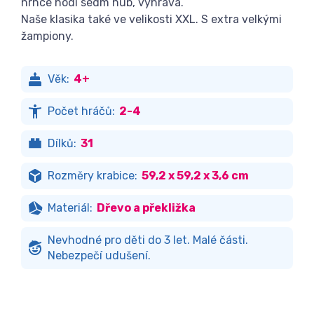
hrnce hodí sedm hub, vyhrává.
Naše klasika také ve velikosti XXL. S extra velkými
žampiony.
Věk:
4+
Počet hráčů:
2-4
Dílků:
31
Rozměry krabice:
59,2 x 59,2 x 3,6 cm
Materiál:
Dřevo a překližka
Nevhodné pro děti do 3 let. Malé části.
Nebezpečí udušení.