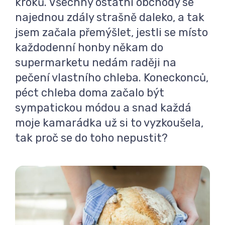
kroků. Všechny ostatní obchody se
najednou zdály strašně daleko, a tak
jsem začala přemýšlet, jestli se místo
každodenní honby někam do
supermarketu nedám raději na
pečení vlastního chleba. Koneckonců,
péct chleba doma začalo být
sympatickou módou a snad každá
moje kamarádka už si to vyzkoušela,
tak proč se do toho nepustit?