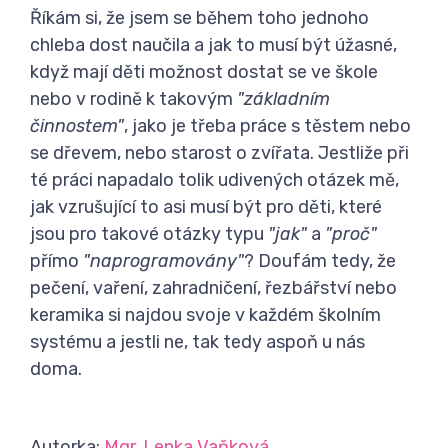
Říkám si, že jsem se během toho jednoho
chleba dost naučila a jak to musí být úžasné,
když mají děti možnost dostat se ve škole
nebo v rodině k takovým
"základním
činnostem"
, jako je třeba práce s těstem nebo
se dřevem, nebo starost o zvířata. Jestliže při
té práci napadalo tolik udivených otázek mě,
jak vzrušující to asi musí být pro děti, které
jsou pro takové otázky typu
"jak"
a
"proč"
přímo
"naprogramovány"
? Doufám tedy, že
pečení, vaření, zahradničení, řezbářství nebo
keramika si najdou svoje v každém školním
systému a jestli ne, tak tedy aspoň u nás
doma.
Autorka:
Mgr. Lenka Vaňková