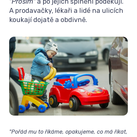
"Prosím"
a po jejich splnění poděkují.
A prodavačky, lékaři a lidé na ulicích
koukají dojatě a obdivně.
"Pořád mu to říkáme, opakujeme, co má říkat,