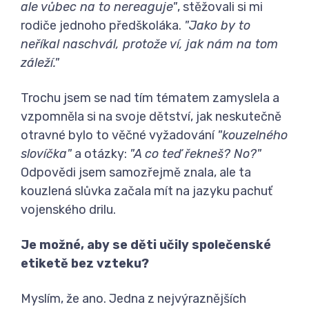
ale vůbec na to nereaguje"
, stěžovali si mi
rodiče jednoho předškoláka.
"Jako by to
neříkal naschvál, protože ví, jak nám na tom
záleží."
Trochu jsem se nad tím tématem zamyslela a
vzpomněla si na svoje dětství, jak neskutečně
otravné bylo to věčné vyžadování
"kouzelného
slovíčka"
a otázky:
"A co teď řekneš? No?"
Odpovědi jsem samozřejmě znala, ale ta
kouzlená slůvka začala mít na jazyku pachuť
vojenského drilu.
Je možné, aby se děti učily společenské
etiketě bez vzteku?
Myslím, že ano. Jedna z nejvýraznějších