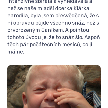
intenzivně sbírala a vyhledávala a
než se naše mladší dcerka Klárka
narodila, byla jsem přesvědčená, že s
ní opravdu půjde všechno snáz, než s
prvorozeným Janíkem. A pointou
tohoto úvodu je, že to snáz šlo. Aspoň
těch pár počátečních měsíců, co ji
máme.