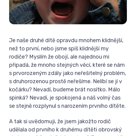
Je naše druhé dítě opravdu mnohem klidnější,
než to první, nebo jsme spíš klidnější my
rodiče? Myslím že obojí, ale najednou mi
připadá, že mnoho stejných věcí, které se nám
s prvorozeným zdály jako neřešitelný problém,
s druhorozenou prostě neřešíme. Nelíbí se jí v
kočárku? Nevadí, budeme brát nosítko. Málo
spinká? Nevadí, je spokojená a náš volný čas
se stejně rozplynul s narozením prvního dítěte.
A tak si uvědomuji, že jsem jakožto rodič
udělala od prvního k druhému dítěti obrovský