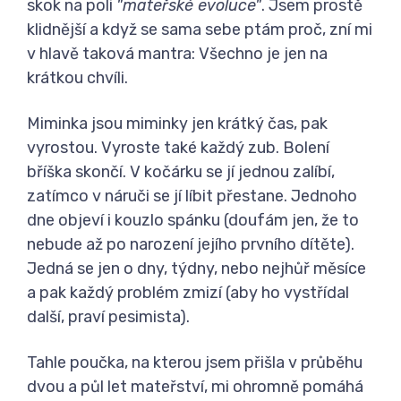
skok na poli
"mateřské evoluce"
. Jsem prostě
klidnější a když se sama sebe ptám proč, zní mi
v hlavě taková mantra: Všechno je jen na
krátkou chvíli.
Miminka jsou miminky jen krátký čas, pak
vyrostou. Vyroste také každý zub. Bolení
bříška skončí. V kočárku se jí jednou zalíbí,
zatímco v náruči se jí líbit přestane. Jednoho
dne objeví i kouzlo spánku (doufám jen, že to
nebude až po narození jejího prvního dítěte).
Jedná se jen o dny, týdny, nebo nejhůř měsíce
a pak každý problém zmizí (aby ho vystřídal
další, praví pesimista).
Tahle poučka, na kterou jsem přišla v průběhu
dvou a půl let mateřství, mi ohromně pomáhá