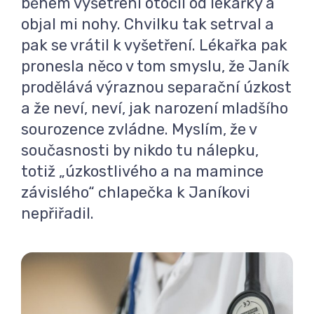
během vyšetření otočil od lékařky a
objal mi nohy. Chvilku tak setrval a
pak se vrátil k vyšetření. Lékařka pak
pronesla něco v tom smyslu, že Janík
prodělává výraznou separační úzkost
a že neví, neví, jak narození mladšího
sourozence zvládne. Myslím, že v
současnosti by nikdo tu nálepku,
totiž „úzkostlivého a na mamince
závislého“ chlapečka k Janíkovi
nepřiřadil.