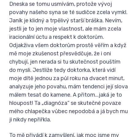
Dneska se tomu usmívám, protože vývoj
povahy našeho syna se té sudičce zcela vymkl.
Janík je klidný a trpělivý starší bráška. Nevím,
jestli je to jen moje vlastnost, ale mám zcela
iracionální úctu a respekt k doktorům.
Odjakživa všem doktorům prostě věřím a když
mě moje zkušenost přesvědčuje, že i oni
chybují, jen nerada si tu skutečnost pouštím
do mysli. Jestliže tedy doktorka, která vidí
moje dítě jednou za půl roku na dvacet minut,
analyzuje jeho povahu, mám tendenci její slova
málem tesat do kamene. A přitom...jaká je to
hloupost! Ta „diagnóza“ se skutečné povaze
mého chlapečka vůbec nepodobá a já bych mu
ji nikdy nepřiřkla.
To mě přivádí k zamyšlení, jak moc jsme my