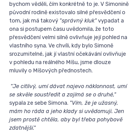
bychom věděli, čím konkrétně to je. V Simonině
původní rodině existovalo silné přesvědčení o
tom, jak má takový
"správný kluk"
vypadat a
ona si postupem času uvědomila, že toto
přesvědčení velmi silně ovlivňuje její pohled na
vlastního syna. Ve chvíli, kdy bylo Simoně
srozumitelné, jak jí vlastní očekávání ovlivňuje
v pohledu na reálného Míšu, jsme dlouze
mluvily o Míšových přednostech.
"Je citlivý, umí dávat najevo náklonnost, umí
se skvěle soustředit a zajímá se o druhé,"
sypala ze sebe Simona.
"Vím, že je užasný,
mám ho ráda a jeho klady si uvědomuji. Jen
jsem prostě chtěla, aby byl třeba pohybově
zdatnější."