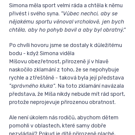
Simona měla sport velmi ráda a chtěla k němu
přivést i svého syna.
"Vůbec nechci, aby se
nějakému sportu věnoval vrcholově, jen bych
chtěla, aby ho pohyb bavil a aby byl obratný."
Po chvíli hovoru jsme se dostaly k důležitému
bodu - když Simona viděla
Míšovu obezřetnost, přirozeně jí v hlavě
naskočilo zklamání z toho, že se nepohybuje
rychle a ztřeštěně - taková byla její představa
"správného kluka"
. Na toto zklamání navázala
představa, že Míša nikdy nebude mít rád sport,
protože neprojevuje přirozenou obratnost.
Ale není úkolem nás rodičů, abychom dětem
pomohli v oblastech, které samy dobře
nezvládají? Pokud je dítě přirozeně plaché,