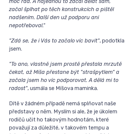
moc rád. A najednou to začal dělat sám,
začal šplhat po těch konstrukcích a pištěl
nadšením. Další den už podporu ani
nepotřeboval."
"Zdá se, že i Vás to začalo víc bavit"
, podotkla
jsem.
"To ano, vlastně jsem prostě přestala mrzutě
čekat, až Míša přestane být "strašpytlem" a
začala jsem ho víc podporovat. A dělá mi to
radost"
, usmála se Míšova maminka.
Dítě v žádném případě nemá splňovat naše
představy o něm. Myslím si ale, že je úkolem
rodičů učit ho takovým hodnotám, které
považují za důležité, v takovém tempu a