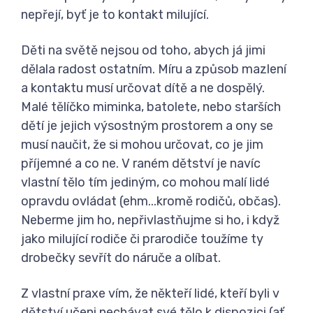
nepřejí, byť je to kontakt milující.
Děti na světě nejsou od toho, abych já jimi
dělala radost ostatním. Míru a způsob mazlení
a kontaktu musí určovat dítě a ne dospělý.
Malé tělíčko miminka, batolete, nebo starších
dětí je jejich výsostným prostorem a ony se
musí naučit, že si mohou určovat, co je jim
příjemné a co ne. V raném dětství je navíc
vlastní tělo tím jediným, co mohou malí lidé
opravdu ovládat (ehm...kromě rodičů, občas).
Neberme jim ho, nepřivlastňujme si ho, i když
jako milující rodiče či prarodiče toužíme ty
drobečky sevřít do náruče a olíbat.
Z vlastní praxe vím, že někteří lidé, kteří byli v
dětství učeni nechávat své tělo k dispozici (ať