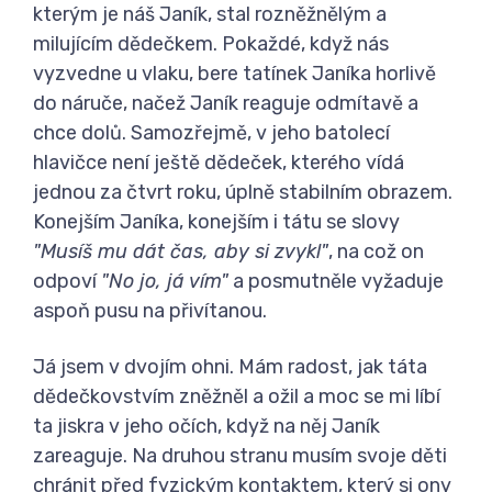
kterým je náš Janík, stal rozněžnělým a
milujícím dědečkem. Pokaždé, když nás
vyzvedne u vlaku, bere tatínek Janíka horlivě
do náruče, načež Janík reaguje odmítavě a
chce dolů. Samozřejmě, v jeho batolecí
hlavičce není ještě dědeček, kterého vídá
jednou za čtvrt roku, úplně stabilním obrazem.
Konejším Janíka, konejším i tátu se slovy
"Musíš mu dát čas, aby si zvykl"
, na což on
odpoví
"No jo, já vím"
a posmutněle vyžaduje
aspoň pusu na přivítanou.
Já jsem v dvojím ohni. Mám radost, jak táta
dědečkovstvím zněžněl a ožil a moc se mi líbí
ta jiskra v jeho očích, když na něj Janík
zareaguje. Na druhou stranu musím svoje děti
chránit před fyzickým kontaktem, který si ony