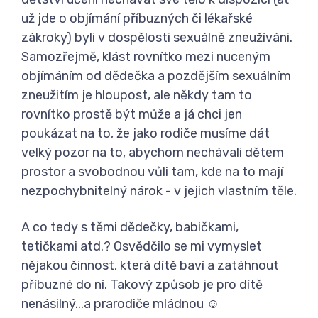
už jde o objímání příbuzných či lékařské
zákroky) byli v dospělosti sexuálně zneužíváni.
Samozřejmě, klást rovnítko mezi nuceným
objímáním od dědečka a pozdějším sexuálním
zneužitím je hloupost, ale někdy tam to
rovnítko prostě být může a já chci jen
poukázat na to, že jako rodiče musíme dát
velký pozor na to, abychom nechávali dětem
prostor a svobodnou vůli tam, kde na to mají
nezpochybnitelný nárok - v jejich vlastním těle.
A co tedy s těmi dědečky, babičkami,
tetičkami atd.? Osvědčilo se mi vymyslet
nějakou činnost, která dítě baví a zatáhnout
příbuzné do ní. Takový způsob je pro dítě
nenásilný...a prarodiče mládnou ☺