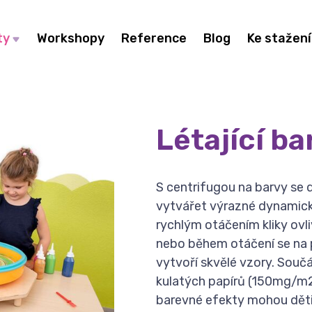
ty
Workshopy
Reference
Blog
Ke stažení
Létající ba
S centrifugou na barvy se
vytvářet výrazné dynamic
rychlým otáčením kliky ovl
nebo během otáčení se na p
vytvoří skvělé vzory. Souč
kulatých papírů (150mg/m2)
barevné efekty mohou děti