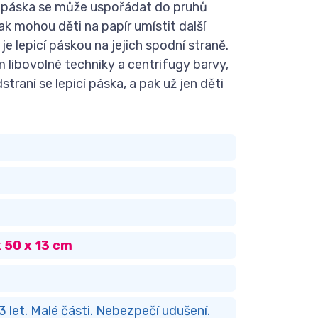
í páska se může uspořádat do pruhů
ak mohou děti na papír umístit další
 je lepicí páskou na jejich spodní straně.
libovolné techniky a centrifugy barvy,
traní se lepicí páska, a pak už jen děti
x 50 x 13 cm
 let. Malé části. Nebezpečí udušení.