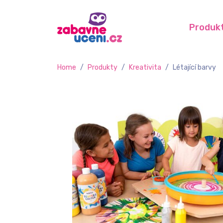
Produk
Home
/
Produkty
/
Kreativita
/
Létající barvy