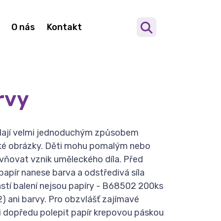
O nás
Kontakt
rvy
 dají velmi jednoduchým způsobem
ké obrázky. Děti mohu pomalým nebo
ivňovat vznik uměleckého díla. Před
apír nanese barva a odstředivá síla
ástí balení nejsou papíry - B68502 200ks
 ani barvy. Pro obzvlášť zajímavé
 dopředu polepit papír krepovou páskou