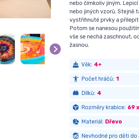
nebo čímkoliv jiným. Lepic
nebo jiných vzorů. Stejně t
vystřihnuté prvky a přilepit
Potom se nanesou použitím 
vše se nechá zaschnout, ods
žasnou.
Věk:
4+
Počet hráčů:
1
Dílků:
4
Rozměry krabice:
69 
Materiál:
Dřevo
Nevhodné pro děti do 3