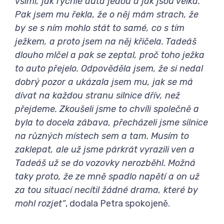
všiml, jak rychle auta jedou a jak jsou velká.
Pak jsem mu řekla, že o něj mám strach, že
by se s ním mohlo stát to samé, co s tím
ježkem, a proto jsem na něj křičela. Tadeáš
dlouho mlčel a pak se zeptal, proč toho ježka
to auto přejelo. Odpověděla jsem, že si nedal
dobrý pozor a ukázala jsem mu, jak se má
dívat na každou stranu silnice dřív, než
přejdeme. Zkoušeli jsme to chvíli společně a
byla to docela zábava, přecházeli jsme silnice
na různých místech sem a tam. Musím to
zaklepat, ale už jsme párkrát vyrazili ven a
Tadeáš už se do vozovky nerozběhl. Možná
taky proto, že ze mně spadlo napětí a on už
za tou situací necítil žádné drama, které by
mohl rozjet“
, dodala Petra spokojeně.