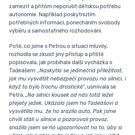
zamezit a přitom neporušit dětskou potřebu
autonomie. Například poskytnutím
potřebných informací, ponecháním svobody
výběru a samostatného rozhodování.
Poté, co jsme s Petrou o situaci mluvily,
rozhodla se zkusit jiný přístup a příště
popisovala, jak probíhala další vycházka s
Tadeášem:
„Naskytla se jedinečná příležitost,
jak mu vysvětlit nebezpečí provozu na silnici, i
když to bylo trochu drastické“
, usmívala se
Petra.
„Na silnici kousek od nás totiž ležel
přejetý ježek. Ukázala jsem ho Tadeášovi a
vysvětlila mu, že ho srazilo auto. Pak jsme
chvíli stáli u silnice a pozorovali provoz,
snažila jsem se ho upozorňovat na to, aby si