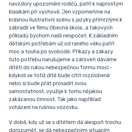
navzdory upozornění rodičů, patří k naprostým
klasikám při výchově. Jen vzpomeňme na
krásnou ilustrativní scénu s jazyky přimrzlými k
zábradlí ve filmu Obecná škola...a takových
příkladů bychom našli nespočet. K základním
dětským potřebám už od raného věku patří
moc a touha po svobodě. Příkazy a zákazy
tuto potřebu narušujeme a zároveň dáváme
dítěti do rukou nebezpečnou formu moci -
kdykoli se totiž dítě bude cítit rozzlobeně
nebo si bude přát prosadit svou
samostatnost, využije k tomu nějakou
zakázanou činnost. Tak jako například
vcházení na rušnou vozovku.
V době, kdy už se s dítětem dá alespoň trochu
dorozumět, se dá nebezpečným situacím