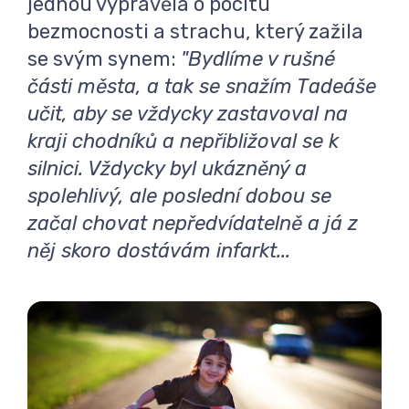
jednou vyprávěla o pocitu
bezmocnosti a strachu, který zažila
se svým synem:
"Bydlíme v rušné
části města, a tak se snažím Tadeáše
učit, aby se vždycky zastavoval na
kraji chodníků a nepřibližoval se k
silnici. Vždycky byl ukázněný a
spolehlivý, ale poslední dobou se
začal chovat nepředvídatelně a já z
něj skoro dostávám infarkt...