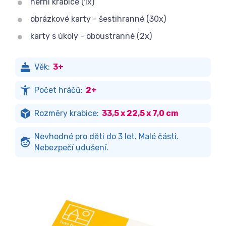
herní krabice (1x)
obrázkové karty - šestihranné (30x)
karty s úkoly - oboustranné (2x)
Věk:
3+
Počet hráčů:
2+
Rozměry krabice:
33,5 x 22,5 x 7,0 cm
Nevhodné pro děti do 3 let. Malé části.
Nebezpečí udušení.