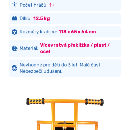
Počet hráčů:
1+
Dílků:
12,5 kg
Rozměry krabice:
118 x 65 x 64 cm
Vícevrstvá překližka / plast /
Materiál:
ocel
Nevhodné pro děti do 3 let. Malé části.
Nebezpečí udušení.