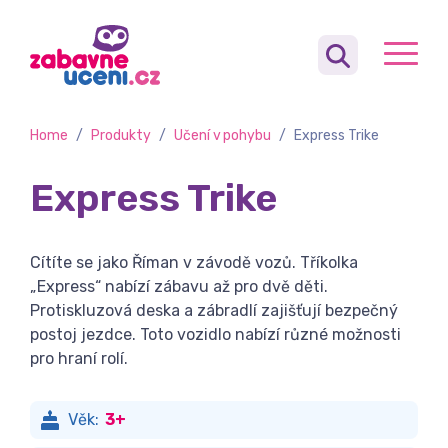
Home
/
Produkty
/
Učení v pohybu
/
Express Trike
Express Trike
Cítíte se jako Říman v závodě vozů. Tříkolka
„Express“ nabízí zábavu až pro dvě děti.
Protiskluzová deska a zábradlí zajišťují bezpečný
postoj jezdce. Toto vozidlo nabízí různé možnosti
pro hraní rolí.
Věk:
3+