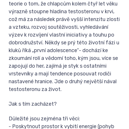
teorie o tom, že chlapcům kolem čtyř let věku
výrazně stoupne hladina testosteronu v krvi,
což má za následek právě vyšší intenzitu zlosti
a vzteku, rozvoj soutěživosti, vyhledávání
výzev k rozvíjení vlastní iniciativy a touhu po
dobrodružství. Někdy se prý této životní fázi u
kluků říká „první adolescence“- dochází ke
zkoumání rolí a vědomí toho, kým jsou, více se
zapojují do her, zajímá je styk s ostatními
vrstevníky a mají tendence posouvat rodiči
nastavené hranice. Jde o druhý největší nával
testosteronu za život.
Jak s tím zacházet?
Důležité jsou zejména tři věci:
- Poskytnout prostor k vybití energie (pohyb