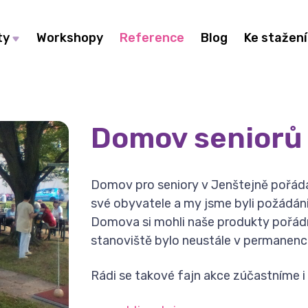
ty
Workshopy
Reference
Blog
Ke stažení
Domov seniorů
Domov pro seniory v Jenštejně pořád
své obyvatele a my jsme byli požádáni,
Domova si mohli naše produkty pořádn
stanoviště bylo neustále v permanenci
Rádi se takové fajn akce zúčastníme i 