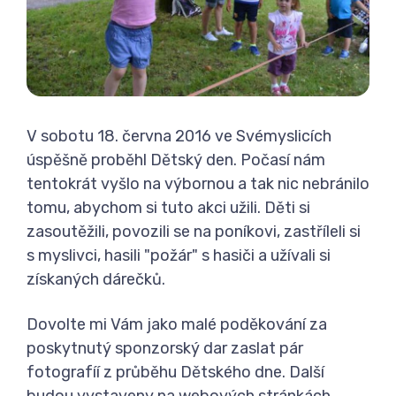
V sobotu 18. června 2016 ve Svémyslicích
úspěšně proběhl Dětský den. Počasí nám
tentokrát vyšlo na výbornou a tak nic nebránilo
tomu, abychom si tuto akci užili. Děti si
zasoutěžili, povozili se na poníkovi, zastříleli si
s myslivci, hasili "požár" s hasiči a užívali si
získaných dárečků.
Dovolte mi Vám jako malé poděkování za
poskytnutý sponzorský dar zaslat pár
fotografíí z průběhu Dětského dne. Další
budou vystaveny na webových stránkách