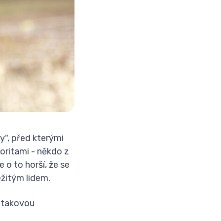
y"
, před kterými
utoritami - někdo z
e o to horší, že se
ežitým lidem.
i takovou