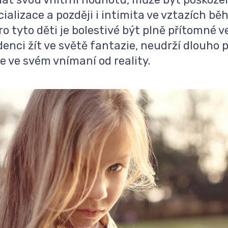
cializace a později i intimita ve vztazích b
ro tyto děti je bolestivé být plně přítomné v
denci žít ve světě fantazie, neudrží dlouho 
e ve svém vnímaní od reality.