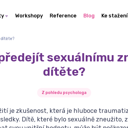
ty
Workshopy
Reference
Blog
Ke stažení
 dítěte?
předejít sexuálnímu z
dítěte?
Z pohledu psychologa
žití je zkušenost, která je hluboce traumati
ledky. Dítě, které bylo sexuálně zneužito, 
at svou vnitřní hodnotu, může být poškozen