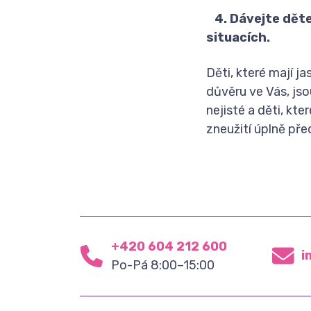
4. Dávejte děte
situacích.
Děti, které mají j
důvěru ve Vás, js
nejisté a děti, kt
zneužití úplně pře
+420 604 212 600
i
Po-Pá 8:00–15:00