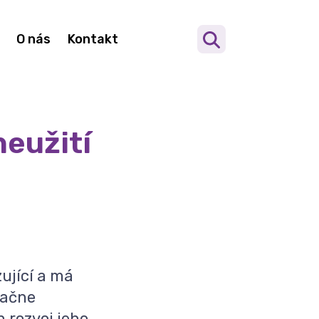
O nás
Kontakt
neužití
zující a má
začne
 rozvoj jeho