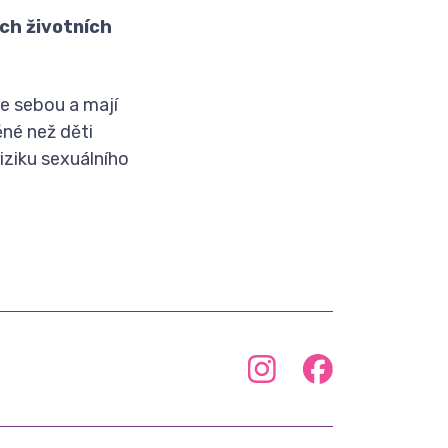
ch životních
se sebou a mají
ěné než děti
iziku sexuálního