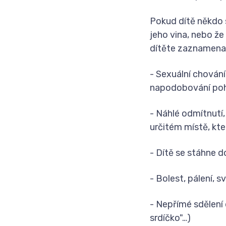
Pokud dítě někdo s
jeho vina, nebo že
dítěte zaznamenají
- Sexuální chování
napodobování pohl
- Náhlé odmítnutí
určitém místě, kte
- Dítě se stáhne d
- Bolest, pálení, 
- Nepřímé sdělení 
srdíčko"
…)