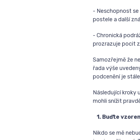
- Neschopnost se 
postele a další zn
- Chronická podráž
prozrazuje pocit 
Samozřejmě že ne 
řada výše uvedený
podcenění je stál
Následující kroky 
mohli snížit prav
1. Buďte vzore
Nikdo se mě nebud