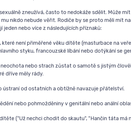
exuálně zneužívá, často to nedokáže sdělit. Může mít s
 mu nikdo nebude věřit. Rodiče by se proto měli mít n
 jeden nebo více z následujících příznaků:
, které není přiměřené věku dítěte (masturbace na veře
avního styku, francouzské líbání nebo dotýkání se geni
, neochota nebo strach zůstat o samotě s jistým člov
ré dříve měly rády.
o ústraní od ostatních a obtížně navazuje přátelství.
svědění nebo pohmožděniny v genitální nebo anální obla
dítěte (
"Už nechci chodit do skautu"
,
"Hančin táta má 