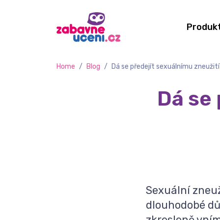
Produk
Home
/
Blog
/
Dá se předejít sexuálnímu zneužití
Dá se 
​Sexuální zneu
dlouhodobé důs
zkresleně vním