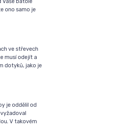
d Vaše batole
že ono samo je
ach ve střevech
e musí odejít a
m dotyků, jako je
by je oddělil od
o vyžadoval
dou. V takovém