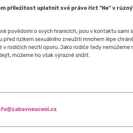
m příležitost uplatnit své právo říct
"Ne"
v různý
asné povědomí o svých hranicích, jsou v kontaktu sami 
ou před rizikem sexuálního zneužití mnohem lépe chrán
eré v rodičích necítí oporu. Jako rodiče tedy nemůžeme r
dejít, můžeme ho však výrazně snížit.
nfo@zabavneuceni.cz