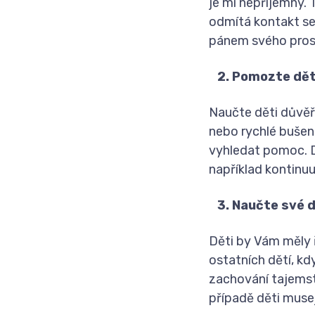
je mi nepříjemný. 
odmítá kontakt se
pánem svého pros
2. Pomozte dět
Naučte děti důvěř
nebo rychlé bušení
vyhledat pomoc. D
například kontinu
3. Naučte své d
Děti by Vám měly ř
ostatních dětí, k
zachování tajemst
případě děti muse