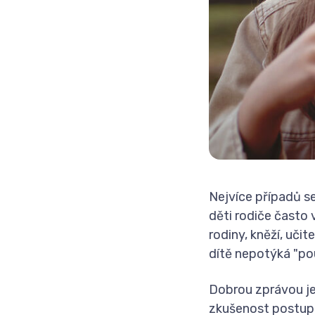
Nejvíce případů se
děti rodiče často v
rodiny, kněží, učit
dítě nepotýká
"po
Dobrou zprávou je
zkušenost postup