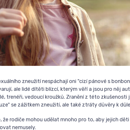
xuálního zneužití nespáchají oni
"cizí pánové s bonbon
arují, ale lidé dítěti blízcí, kterým věří a jsou pro něj a
elé, trenéři, vedoucí kroužků. Zranění z této zkušenosti j
uze"
se zážitkem zneužití, ale také ztráty důvěry k důl
, že rodiče mohou udělat mnoho pro to, aby jejich dět
ovat nemusely.