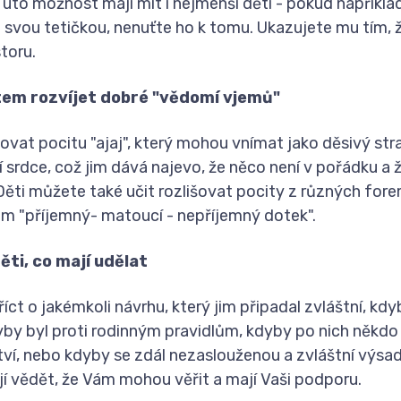
Tuto možnost mají mít i nejmenší děti - pokud napříkla
 svou tetičkou, nenuťte ho k tomu. Ukazujete mu tím, 
toru.
em rozvíjet dobré "vědomí vjemů"
ovat pocitu "ajaj", který mohou vnímat jako děsivý str
 srdce, což jim dává najevo, že něco není v pořádku a ž
ěti můžete také učit rozlišovat pocity z různých fore
um "příjemný- matoucí - nepříjemný dotek".
ěti, co mají udělat
íct o jakémkoli návrhu, který jim připadal zvláštní, kdy
dyby byl proti rodinným pravidlům, kdyby po nich někd
ví, nebo kdyby se zdál nezaslouženou a zvláštní výsa
jí vědět, že Vám mohou věřit a mají Vaši podporu.