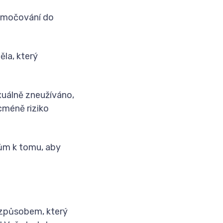
pomočování do
ěla, který
xuálně zneužíváno,
cméně riziko
čům k tomu, aby
 způsobem, který