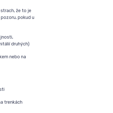
trach, že to je
a pozoru, pokud u
jnosti,
tálií druhých)
ěkem nebo na
sti
na trenkách