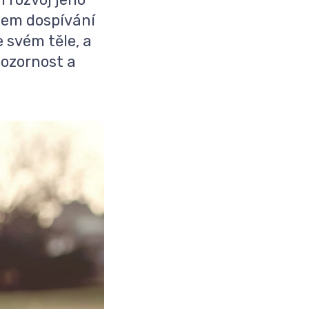
ěhem dospívání
e svém těle, a
pozornost a