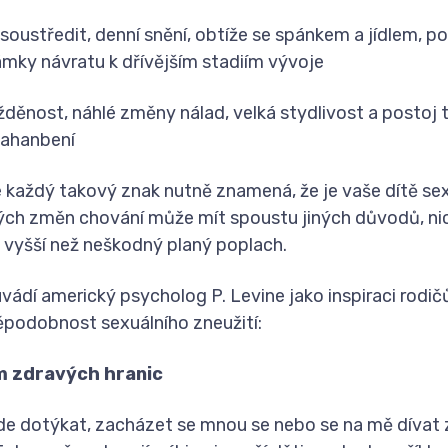
soustředit, denní snění, obtíže se spánkem a jídlem, 
ámky návratu k dřívějším stadiím vývoje
děnost, náhlé změny nálad, velká stydlivost a postoj t
zahanbení
každý takový znak nutně znamená, že je vaše dítě se
ch změn chování může mít spoustu jiných důvodů, ni
e vyšší než neškodný planý poplach.
uvádí americký psycholog P. Levine jako inspiraci rodi
děpodobnost sexuálního zneužití:
m zdravých hranic
e dotýkat, zacházet se mnou se nebo se na mě dívat